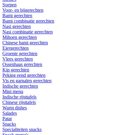
Soepen
Voor- en bijgerechten
Bami gerechten
Bami combinatie gerechten
Nasi gerechten
Nasi combinatie gerechten
Mihoen gerechten
Chinese bami gerechten
Eiergerechten
Groente gerechten
Vlees gerechten
Ossenhaas gerechten
Kip gerechten
Peking eend gerechten
Vis en garnalen gerechten
Indische gerechten
Mini menu
Indische rijsttafels
Chinese rijsttafels
Warm dishes
Salades
Patat
Snacks
Specialiteiten snacks
Snack menu's