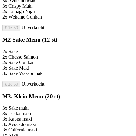
3x Avocado Maki
3x Crispy Maki
2x Tamago Nigiri
2x Wekame Gunkan
Uitverkocht
€ 15.50
M2 Sake Menu (12 st)
2x Sake
2x Chesse Salmon
2x Sake Gunkan
3x Sake Maki
3x Sake Wasabi maki
Uitverkocht
€ 18.50
M3. Klein Menu (20 st)
3x Sake maki
3x Tekka maki
3x Kappa maki
3x Avocado maki
3x Caifornia maki
1x Sake