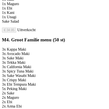
1x Maguro
1x Ebi
1x Kani
1x Unagi
Sake Salad
Uitverkocht
€ 34.95
M4. Groot Familie menu (50 st)
3x Kappa Maki
3x Avocado Maki
3x Sake Maki
3x Tekka Maki
3x California Maki
3x Spicy Tuna Maki
3x Sake Wasabi Maki
3x Crispy Maki
3x Ebi Tempura Maki
5x Peking Maki
2x Sake
2x Maguro
2x Ebi
2x Arma Ebi